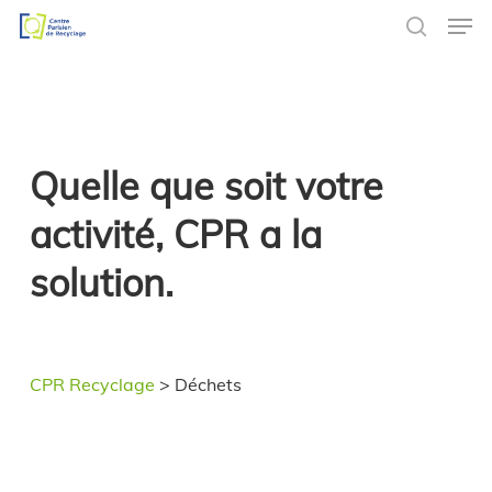
Men
Skip
to
search
main
content
Quelle que soit votre
activité, CPR a la
solution.
CPR Recyclage
>
Déchets