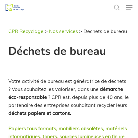
Men
Skip
to
search
main
content
CPR Recyclage
>
Nos services
>
Déchets de bureau
Déchets de bureau
Votre activité de bureau est génératrice de déchets
? Vous souhaitez les valoriser, dans une
démarche
éco-responsable
? CPR est, depuis plus de 40 ans, le
partenaire des entreprises souhaitant recycler leurs
déchets papiers et cartons.
Papiers tous formats, mobiliers obsolètes, matériels
informatiques, toners, sources lumineuses en fin de