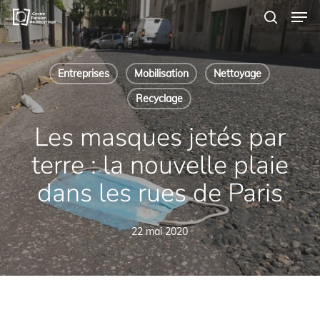
Men
Skip
to
search
main
content
Entreprises
Mobilisation
Nettoyage
Recyclage
Les masques jetés par
terre : la nouvelle plaie
dans les rues de Paris
22 mai 2020