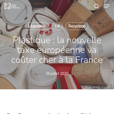
Men
Skip
to
search
main
content
Législation
Loi
Recyclage
Plastique : la nouvelle
taxe européenne va
coûter cher à la France
29 juillet 2020