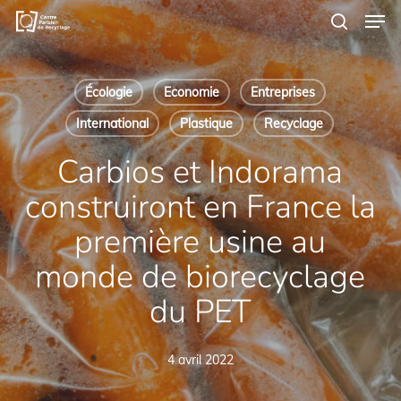
Men
Skip
to
search
main
content
Écologie
Economie
Entreprises
International
Plastique
Recyclage
Carbios et Indorama
construiront en France la
première usine au
monde de biorecyclage
du PET
4 avril 2022