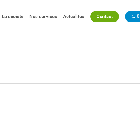
0
La société
Nos services
Actualités
Contact
u [Échap] pour fermer