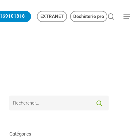
search
169101818
EXTRANET
Déchèterie pro
Menu
Catégories