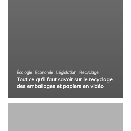
Écologie
Economie
Législation
Recyclage
Tout ce qu’il faut savoir sur le recyclage
des emballages et papiers en vidéo
“Les
gens
doivent
faire
attention”